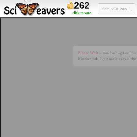
262
more
SEUS 2007 ...
click to vote